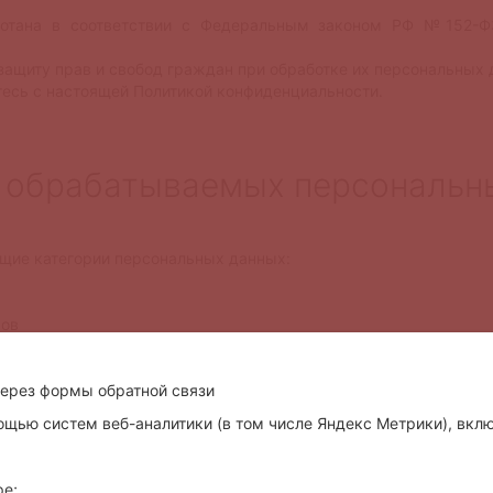
аботана в соответствии с Федеральным законом РФ №152-
 защиту прав и свобод граждан при обработке их персональных 
етесь с настоящей Политикой конфиденциальности.
в обрабатываемых персональн
щие категории персональных данных:
нов
ерез формы обратной связи
щью систем веб-аналитики (в том числе Яндекс Метрики), вклю
ре;