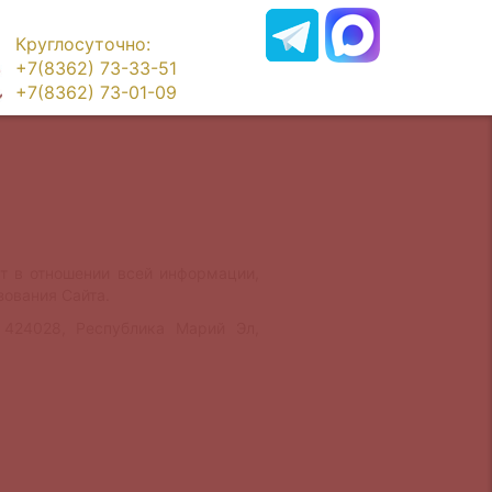
Круглосуточно:
+7(8362) 73-33-51
+7(8362) 73-01-09
т в отношении всей информации,
зования Сайта.
424028, Республика Марий Эл,