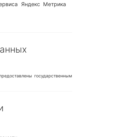
ервиса Яндекс Метрика
данных
 предоставлены государственным
и