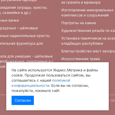
из гранита и мрамора
оизделия (ограды, кресты,
Изготовление мемориальных
, скамейки и др.)
комплексов и сооружений
ьные венки
Портреты на камне
траурные – шёлковые
Художественная резьба по к
нные надмогильные кресты
Установка памятников на все
ительная фурнитура для
кладбищах республики
Благоустройство мест захор
ала для умерших - шёлковые
Искусственная трава
чатобумажные, однотонные и с
ной символикой
Барельефы
На сайте используется Яндекс.Метрика и файлы
cookie. Продолжая пользоваться сайтом, вы
соглашаетесь с нашей
политикой
конфиденциальности
. Если вы не согласны,
пожалуйста, покиньте сайт.
Обратная св
Согласен