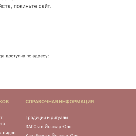
та, покиньте сайт.
да доступна по адресу:
КОВ
СПРАВОЧНАЯ ИНФОРМАЦИЯ
ет
Традиции и ритуалы
ета
ЗАГСы в Йошкар-Оле
х видов
Кладбища в Йошкар-Оле