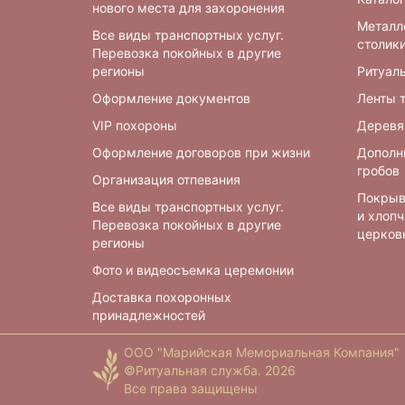
нового места для захоронения
Металл
Все виды транспортных услуг.
столики
Перевозка покойных в другие
регионы
Ритуал
Оформление документов
Ленты 
VIP похороны
Деревя
Оформление договоров при жизни
Дополн
гробов
Организация отпевания
Покрыв
Все виды транспортных услуг.
и хлоп
Перевозка покойных в другие
церков
регионы
Фото и видеосъемка церемонии
Доставка похоронных
принадлежностей
ООО "Марийская Мемориальная Компания"
©Ритуальная служба. 2026
Все права защищены