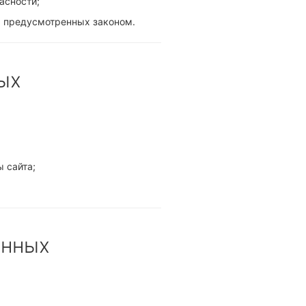
асности;
, предусмотренных законом.
ых
 сайта;
анных