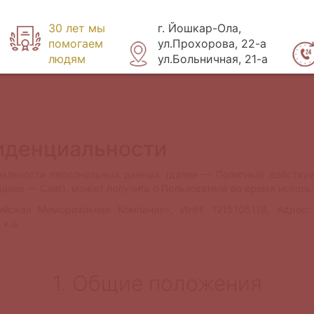
30 лет мы
г. Йошкар-Ола,
помогаем
ул.Прохорова, 22-а
людям
ул.Больничная, 21-а
иденциальности
альности персональных данных (далее — Политика) действуе
(далее — Сайт), может получить о Пользователе во время исполь
ская Мемориальная Компания», ИНН: 1215105118, Адрес: 
 к.а
1. Общие положения